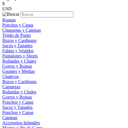
$
USD
Ruanas
Ponchos y Capas
Chaquetas y Camisas
Tejido de Punto
Buzos y Cardigans
Sacos y Tapados
Faldas y Vestidos
Pantalones y Shorts
Bufandas y Chales
Gorros y Boinas
Guantes y Medias
Chalecos
Buzos y Cardigans
Camperas
Bufandas y Chales
Gorros y Boinas
Ponchos y Capas
Sacos y Tapados
Ponchos y Capas
Camisas
Accesorios Infantiles
Mantas y Pie de Cama