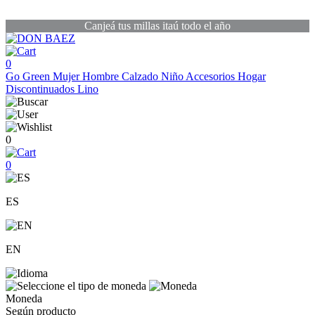
Canjeá tus millas itaú todo el año
0
Go Green
Mujer
Hombre
Calzado
Niño
Accesorios
Hogar
Discontinuados
Lino
0
0
ES
EN
Moneda
Según producto