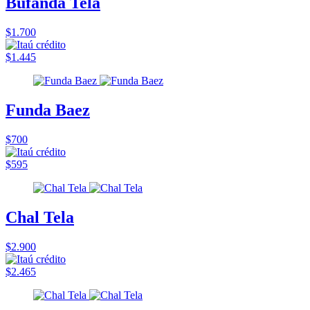
Bufanda Tela
$1.700
$1.445
Funda Baez
$700
$595
Chal Tela
$2.900
$2.465