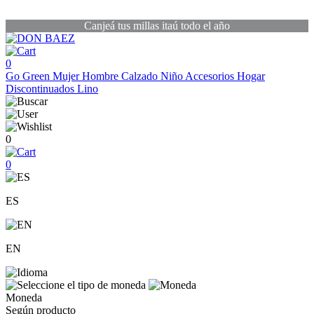
Canjeá tus millas itaú todo el año
0
Go Green
Mujer
Hombre
Calzado
Niño
Accesorios
Hogar
Discontinuados
Lino
0
0
ES
EN
Moneda
Según producto