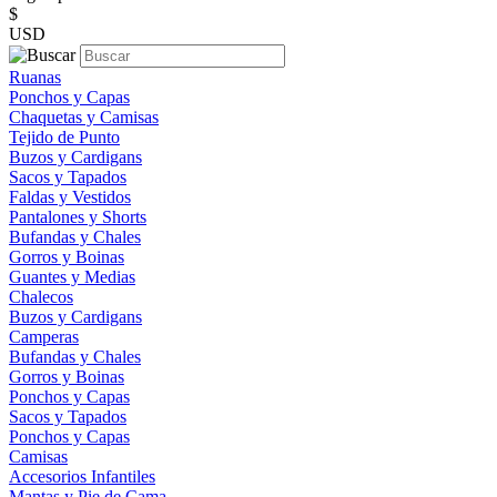
$
USD
Ruanas
Ponchos y Capas
Chaquetas y Camisas
Tejido de Punto
Buzos y Cardigans
Sacos y Tapados
Faldas y Vestidos
Pantalones y Shorts
Bufandas y Chales
Gorros y Boinas
Guantes y Medias
Chalecos
Buzos y Cardigans
Camperas
Bufandas y Chales
Gorros y Boinas
Ponchos y Capas
Sacos y Tapados
Ponchos y Capas
Camisas
Accesorios Infantiles
Mantas y Pie de Cama