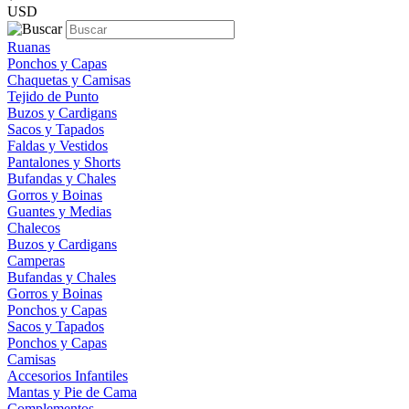
USD
Ruanas
Ponchos y Capas
Chaquetas y Camisas
Tejido de Punto
Buzos y Cardigans
Sacos y Tapados
Faldas y Vestidos
Pantalones y Shorts
Bufandas y Chales
Gorros y Boinas
Guantes y Medias
Chalecos
Buzos y Cardigans
Camperas
Bufandas y Chales
Gorros y Boinas
Ponchos y Capas
Sacos y Tapados
Ponchos y Capas
Camisas
Accesorios Infantiles
Mantas y Pie de Cama
Complementos