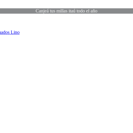
Canjeá tus millas itaú todo el año
uados
Lino