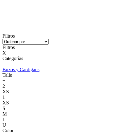
Filtros
Filtros
X
Categorías
+
Buzos y Cardigans
Talle
+
2
XS
1
XS
S
M
L
U
Color
+