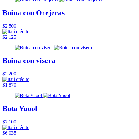
Boina con Orejeras
$2.500
$2.125
Boina con visera
$2.200
$1.870
Bota Yuool
$7.100
$6.035