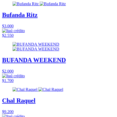
Bufanda Ritz
$3.000
$2.550
BUFANDA WEEKEND
$2.000
$1.700
Chal Raquel
$9.200