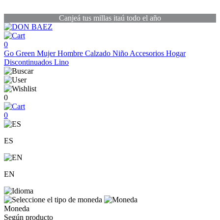
Canjeá tus millas itaú todo el año
0
Go Green
Mujer
Hombre
Calzado
Niño
Accesorios
Hogar
Discontinuados
Lino
0
0
ES
EN
Moneda
Según producto