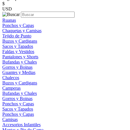
$
USD
Ruanas
Ponchos y Capas
Chaquetas y Camisas
Tejido de Punto
Buzos y Cardigans
Sacos y Tapados
Faldas y Vestidos
Pantalones y Shorts
Bufandas y Chales
Gorros y Boinas
Guantes y Medias
Chalecos
Buzos y Cardigans
Camperas
Bufandas y Chales
Gorros y Boinas
Ponchos y Capas
Sacos y Tapados
Ponchos y Capas
Camisas
Accesorios Infantiles
Mantas y Pie de Cama