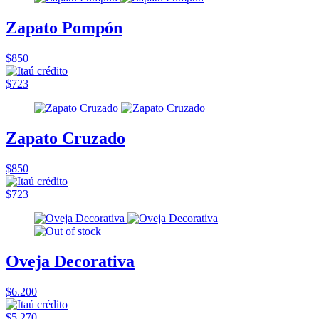
Zapato Pompón
$850
$723
Zapato Cruzado
$850
$723
Oveja Decorativa
$6.200
$5.270