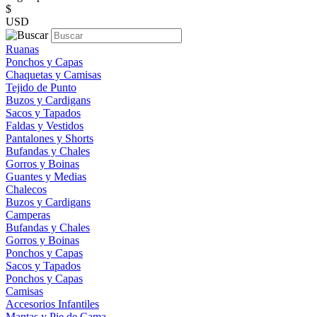
$
USD
Ruanas
Ponchos y Capas
Chaquetas y Camisas
Tejido de Punto
Buzos y Cardigans
Sacos y Tapados
Faldas y Vestidos
Pantalones y Shorts
Bufandas y Chales
Gorros y Boinas
Guantes y Medias
Chalecos
Buzos y Cardigans
Camperas
Bufandas y Chales
Gorros y Boinas
Ponchos y Capas
Sacos y Tapados
Ponchos y Capas
Camisas
Accesorios Infantiles
Mantas y Pie de Cama