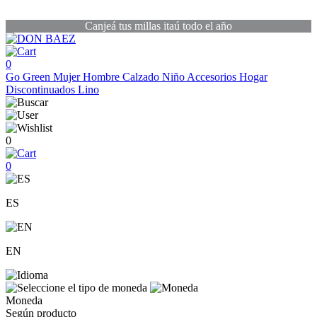
Canjeá tus millas itaú todo el año
0
Go Green
Mujer
Hombre
Calzado
Niño
Accesorios
Hogar
Discontinuados
Lino
0
0
ES
EN
Moneda
Según producto