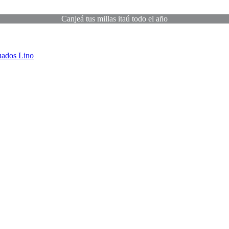
Canjeá tus millas itaú todo el año
uados
Lino