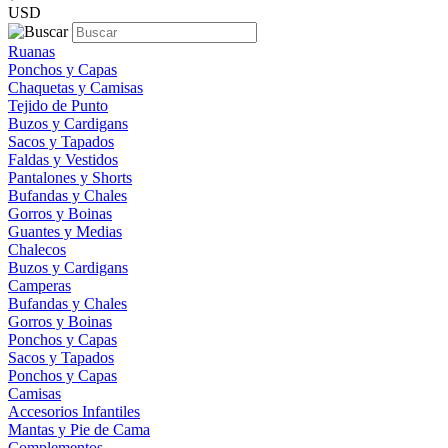
USD
Ruanas
Ponchos y Capas
Chaquetas y Camisas
Tejido de Punto
Buzos y Cardigans
Sacos y Tapados
Faldas y Vestidos
Pantalones y Shorts
Bufandas y Chales
Gorros y Boinas
Guantes y Medias
Chalecos
Buzos y Cardigans
Camperas
Bufandas y Chales
Gorros y Boinas
Ponchos y Capas
Sacos y Tapados
Ponchos y Capas
Camisas
Accesorios Infantiles
Mantas y Pie de Cama
Complementos