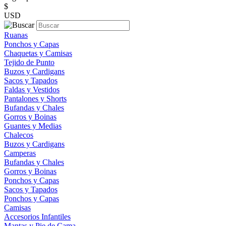
$
USD
Ruanas
Ponchos y Capas
Chaquetas y Camisas
Tejido de Punto
Buzos y Cardigans
Sacos y Tapados
Faldas y Vestidos
Pantalones y Shorts
Bufandas y Chales
Gorros y Boinas
Guantes y Medias
Chalecos
Buzos y Cardigans
Camperas
Bufandas y Chales
Gorros y Boinas
Ponchos y Capas
Sacos y Tapados
Ponchos y Capas
Camisas
Accesorios Infantiles
Mantas y Pie de Cama