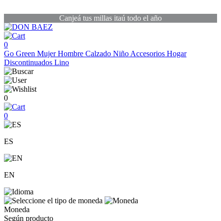
Canjeá tus millas itaú todo el año
0
Go Green
Mujer
Hombre
Calzado
Niño
Accesorios
Hogar
Discontinuados
Lino
0
0
ES
EN
Moneda
Según producto