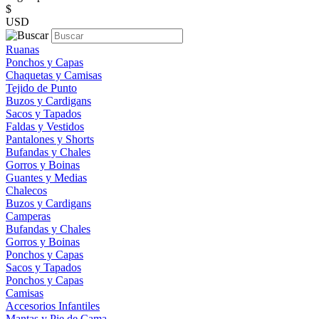
$
USD
Ruanas
Ponchos y Capas
Chaquetas y Camisas
Tejido de Punto
Buzos y Cardigans
Sacos y Tapados
Faldas y Vestidos
Pantalones y Shorts
Bufandas y Chales
Gorros y Boinas
Guantes y Medias
Chalecos
Buzos y Cardigans
Camperas
Bufandas y Chales
Gorros y Boinas
Ponchos y Capas
Sacos y Tapados
Ponchos y Capas
Camisas
Accesorios Infantiles
Mantas y Pie de Cama