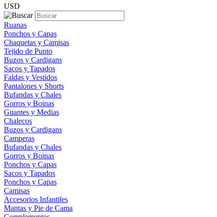
USD
Ruanas
Ponchos y Capas
Chaquetas y Camisas
Tejido de Punto
Buzos y Cardigans
Sacos y Tapados
Faldas y Vestidos
Pantalones y Shorts
Bufandas y Chales
Gorros y Boinas
Guantes y Medias
Chalecos
Buzos y Cardigans
Camperas
Bufandas y Chales
Gorros y Boinas
Ponchos y Capas
Sacos y Tapados
Ponchos y Capas
Camisas
Accesorios Infantiles
Mantas y Pie de Cama
Complementos