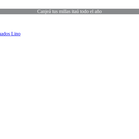
Canjeá tus millas itaú todo el año
uados
Lino