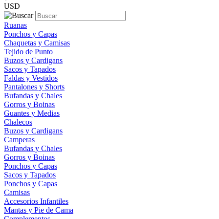
USD
Ruanas
Ponchos y Capas
Chaquetas y Camisas
Tejido de Punto
Buzos y Cardigans
Sacos y Tapados
Faldas y Vestidos
Pantalones y Shorts
Bufandas y Chales
Gorros y Boinas
Guantes y Medias
Chalecos
Buzos y Cardigans
Camperas
Bufandas y Chales
Gorros y Boinas
Ponchos y Capas
Sacos y Tapados
Ponchos y Capas
Camisas
Accesorios Infantiles
Mantas y Pie de Cama
Complementos