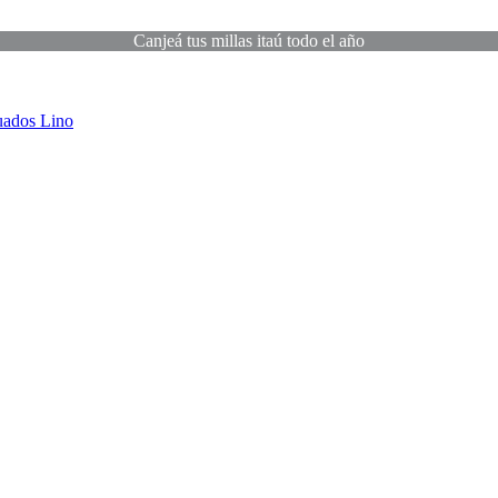
Canjeá tus millas itaú todo el año
uados
Lino