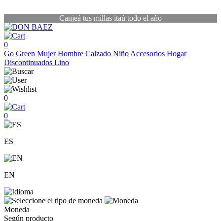
Canjeá tus millas itaú todo el año
0
Go Green
Mujer
Hombre
Calzado
Niño
Accesorios
Hogar
Discontinuados
Lino
0
0
ES
EN
Moneda
Según producto