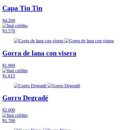
Capa Tin Tin
$4.200
$3.570
Gorra de lana con visera
$1.900
$1.615
Gorro Degradé
$2.000
$1.700