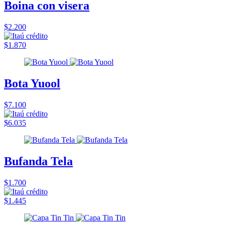
Boina con visera
$2.200
$1.870
Bota Yuool
$7.100
$6.035
Bufanda Tela
$1.700
$1.445