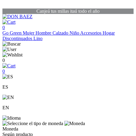
Canjeá tus millas itaú todo el año
0
Go Green
Mujer
Hombre
Calzado
Niño
Accesorios
Hogar
Discontinuados
Lino
0
0
ES
EN
Moneda
Según producto