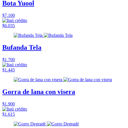
Bota Yuool
$7.100
$6.035
Bufanda Tela
$1.700
$1.445
Gorra de lana con visera
$1.900
$1.615