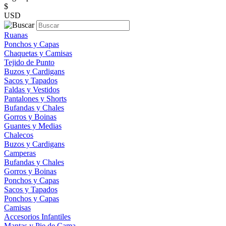
$
USD
Ruanas
Ponchos y Capas
Chaquetas y Camisas
Tejido de Punto
Buzos y Cardigans
Sacos y Tapados
Faldas y Vestidos
Pantalones y Shorts
Bufandas y Chales
Gorros y Boinas
Guantes y Medias
Chalecos
Buzos y Cardigans
Camperas
Bufandas y Chales
Gorros y Boinas
Ponchos y Capas
Sacos y Tapados
Ponchos y Capas
Camisas
Accesorios Infantiles
Mantas y Pie de Cama