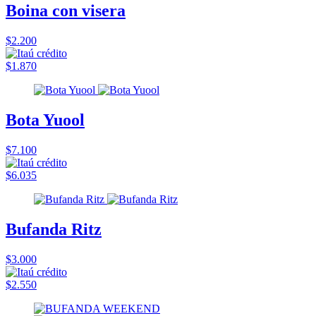
Boina con visera
$2.200
$1.870
Bota Yuool
$7.100
$6.035
Bufanda Ritz
$3.000
$2.550