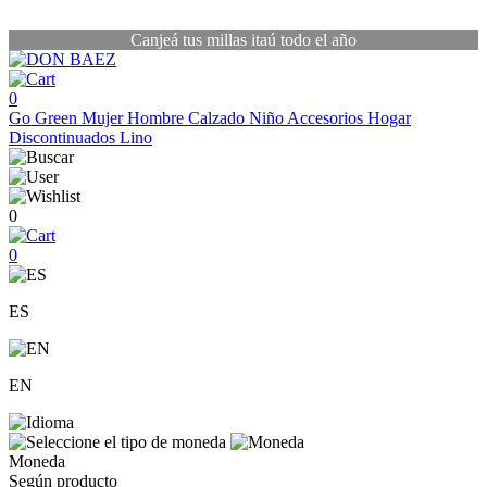
Canjeá tus millas itaú todo el año
0
Go Green
Mujer
Hombre
Calzado
Niño
Accesorios
Hogar
Discontinuados
Lino
0
0
ES
EN
Moneda
Según producto