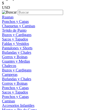
$
USD
Ruanas
Ponchos y Capas
Chaquetas y Camisas
Tejido de Punto
Buzos y Cardigans
Sacos y Tapados
Faldas y Vestidos
Pantalones y Shorts
Bufandas y Chales
Gorros y Boinas
Guantes y Medias
Chalecos
Buzos y Cardigans
Camperas
Bufandas y Chales
Gorros y Boinas
Ponchos y Capas
Sacos y Tapados
Ponchos y Capas
Camisas
Accesorios Infantiles
Mantas y Pie de Cama