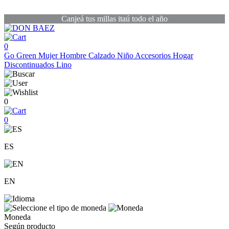
Canjeá tus millas itaú todo el año
0
Go Green
Mujer
Hombre
Calzado
Niño
Accesorios
Hogar
Discontinuados
Lino
0
0
ES
EN
Moneda
Según producto