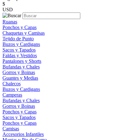
$
USD
Ruanas
Ponchos y Capas
Chaquetas y Camisas
Tejido de Punto
Buzos y Cardigans
Sacos y Tapados
Faldas y Vestidos
Pantalones y Shorts
Bufandas y Chales
Gorros y Boinas
Guantes y Medias
Chalecos
Buzos y Cardigans
Camperas
Bufandas y Chales
Gorros y Boinas
Ponchos y Capas
Sacos y Tapados
Ponchos y Capas
Camisas
Accesorios Infantiles
Mantas y Pie de Cama