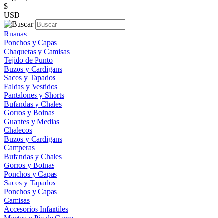
$
USD
Ruanas
Ponchos y Capas
Chaquetas y Camisas
Tejido de Punto
Buzos y Cardigans
Sacos y Tapados
Faldas y Vestidos
Pantalones y Shorts
Bufandas y Chales
Gorros y Boinas
Guantes y Medias
Chalecos
Buzos y Cardigans
Camperas
Bufandas y Chales
Gorros y Boinas
Ponchos y Capas
Sacos y Tapados
Ponchos y Capas
Camisas
Accesorios Infantiles
Mantas y Pie de Cama