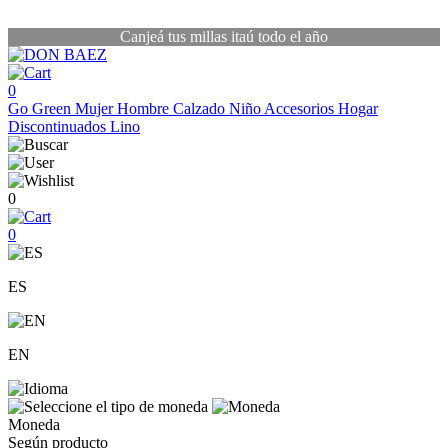
Canjeá tus millas itaú todo el año
0
Go Green
Mujer
Hombre
Calzado
Niño
Accesorios
Hogar
Discontinuados
Lino
0
0
ES
EN
Moneda
Según producto