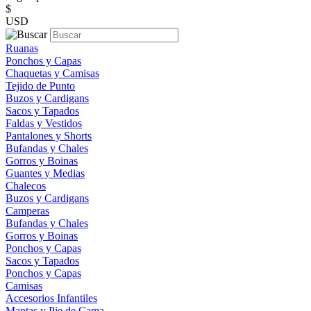
$
USD
Ruanas
Ponchos y Capas
Chaquetas y Camisas
Tejido de Punto
Buzos y Cardigans
Sacos y Tapados
Faldas y Vestidos
Pantalones y Shorts
Bufandas y Chales
Gorros y Boinas
Guantes y Medias
Chalecos
Buzos y Cardigans
Camperas
Bufandas y Chales
Gorros y Boinas
Ponchos y Capas
Sacos y Tapados
Ponchos y Capas
Camisas
Accesorios Infantiles
Mantas y Pie de Cama