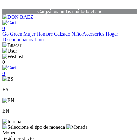
Canjeá tus millas itaú todo el año
0
Go Green
Mujer
Hombre
Calzado
Niño
Accesorios
Hogar
Discontinuados
Lino
0
0
ES
EN
Moneda
Según producto