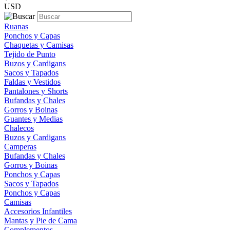
USD
Ruanas
Ponchos y Capas
Chaquetas y Camisas
Tejido de Punto
Buzos y Cardigans
Sacos y Tapados
Faldas y Vestidos
Pantalones y Shorts
Bufandas y Chales
Gorros y Boinas
Guantes y Medias
Chalecos
Buzos y Cardigans
Camperas
Bufandas y Chales
Gorros y Boinas
Ponchos y Capas
Sacos y Tapados
Ponchos y Capas
Camisas
Accesorios Infantiles
Mantas y Pie de Cama
Complementos