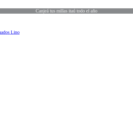
Canjeá tus millas itaú todo el año
uados
Lino