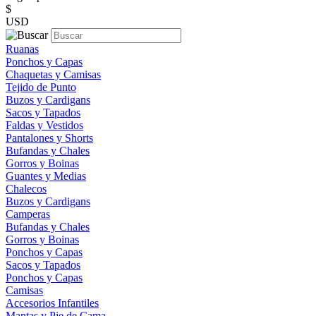
$
USD
Ruanas
Ponchos y Capas
Chaquetas y Camisas
Tejido de Punto
Buzos y Cardigans
Sacos y Tapados
Faldas y Vestidos
Pantalones y Shorts
Bufandas y Chales
Gorros y Boinas
Guantes y Medias
Chalecos
Buzos y Cardigans
Camperas
Bufandas y Chales
Gorros y Boinas
Ponchos y Capas
Sacos y Tapados
Ponchos y Capas
Camisas
Accesorios Infantiles
Mantas y Pie de Cama