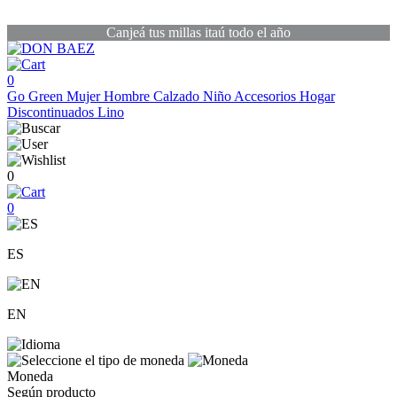
Canjeá tus millas itaú todo el año
0
Go Green
Mujer
Hombre
Calzado
Niño
Accesorios
Hogar
Discontinuados
Lino
0
0
ES
EN
Moneda
Según producto