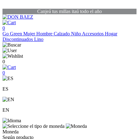
Canjeá tus millas itaú todo el año
0
Go Green
Mujer
Hombre
Calzado
Niño
Accesorios
Hogar
Discontinuados
Lino
0
0
ES
EN
Moneda
Según producto