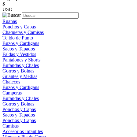
$
USD
Ruanas
Ponchos y Capas
Chaquetas y Camisas
Tejido de Punto
Buzos y Cardigans
Sacos y Tapados
Faldas y Vestidos
Pantalones y Shorts
Bufandas y Chales
Gorros y Boinas
Guantes y Medias
Chalecos
Buzos y Cardigans
Camperas
Bufandas y Chales
Gorros y Boinas
Ponchos y Capas
Sacos y Tapados
Ponchos y Capas
Camisas
Accesorios Infantiles
Mantas y Pie de Cama