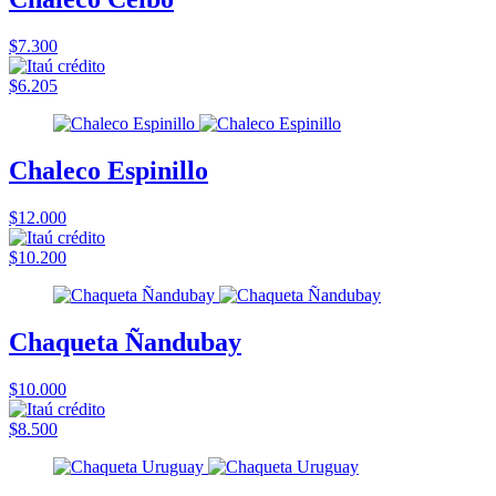
$7.300
$6.205
Chaleco Espinillo
$12.000
$10.200
Chaqueta Ñandubay
$10.000
$8.500