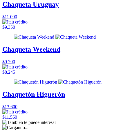
Chaqueta Uruguay
$11.000
$9.350
Chaqueta Weekend
$9.700
$8.245
Chaquetón Higuerón
$13.600
$11.560