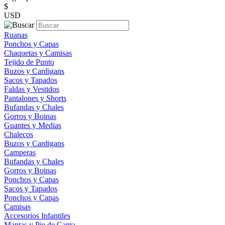
$
USD
Ruanas
Ponchos y Capas
Chaquetas y Camisas
Tejido de Punto
Buzos y Cardigans
Sacos y Tapados
Faldas y Vestidos
Pantalones y Shorts
Bufandas y Chales
Gorros y Boinas
Guantes y Medias
Chalecos
Buzos y Cardigans
Camperas
Bufandas y Chales
Gorros y Boinas
Ponchos y Capas
Sacos y Tapados
Ponchos y Capas
Camisas
Accesorios Infantiles
Mantas y Pie de Cama