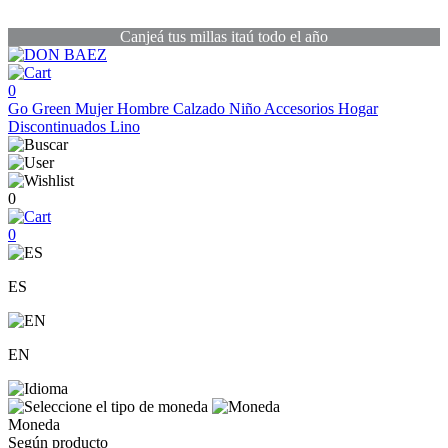
Canjeá tus millas itaú todo el año
0
Go Green
Mujer
Hombre
Calzado
Niño
Accesorios
Hogar
Discontinuados
Lino
0
0
ES
EN
Moneda
Según producto