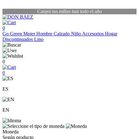
Canjeá tus millas itaú todo el año
0
Go Green
Mujer
Hombre
Calzado
Niño
Accesorios
Hogar
Discontinuados
Lino
0
0
ES
EN
Moneda
Según producto