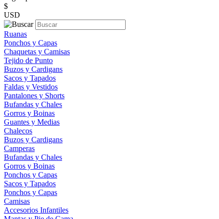
$
USD
Ruanas
Ponchos y Capas
Chaquetas y Camisas
Tejido de Punto
Buzos y Cardigans
Sacos y Tapados
Faldas y Vestidos
Pantalones y Shorts
Bufandas y Chales
Gorros y Boinas
Guantes y Medias
Chalecos
Buzos y Cardigans
Camperas
Bufandas y Chales
Gorros y Boinas
Ponchos y Capas
Sacos y Tapados
Ponchos y Capas
Camisas
Accesorios Infantiles
Mantas y Pie de Cama