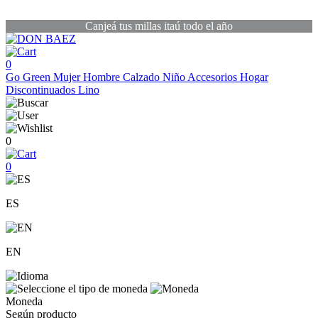
Canjeá tus millas itaú todo el año
0
Go Green
Mujer
Hombre
Calzado
Niño
Accesorios
Hogar
Discontinuados
Lino
0
0
ES
EN
Moneda
Según producto