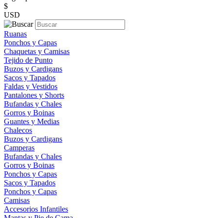
$
USD
Ruanas
Ponchos y Capas
Chaquetas y Camisas
Tejido de Punto
Buzos y Cardigans
Sacos y Tapados
Faldas y Vestidos
Pantalones y Shorts
Bufandas y Chales
Gorros y Boinas
Guantes y Medias
Chalecos
Buzos y Cardigans
Camperas
Bufandas y Chales
Gorros y Boinas
Ponchos y Capas
Sacos y Tapados
Ponchos y Capas
Camisas
Accesorios Infantiles
Mantas y Pie de Cama