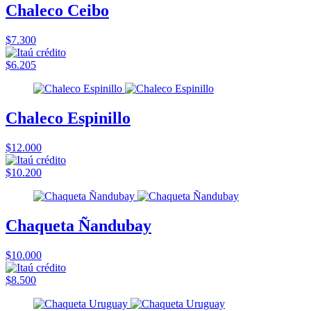
Chaleco Ceibo
$7.300
$6.205
Chaleco Espinillo
$12.000
$10.200
Chaqueta Ñandubay
$10.000
$8.500