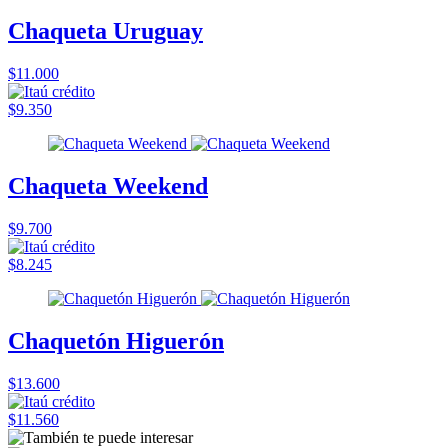
Chaqueta Uruguay
$11.000
$9.350
Chaqueta Weekend
$9.700
$8.245
Chaquetón Higuerón
$13.600
$11.560