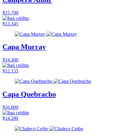
$15.700
$13.345
Capa Murray
$14.300
$12.155
Capa Quebracho
$16.800
$14.280