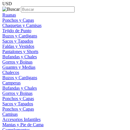
USD
Ruanas
Ponchos y Capas
Chaquetas y Camisas
Tejido de Punto
Buzos y Cardigans
Sacos y Tapados
Faldas y Vestidos
Pantalones y Shorts
Bufandas y Chales
Gorros y Boinas
Guantes y Medias
Chalecos
Buzos y Cardigans
Camperas
Bufandas y Chales
Gorros y Boinas
Ponchos y Capas
Sacos y Tapados
Ponchos y Capas
Camisas
Accesorios Infantiles
Mantas y Pie de Cama
Complementos