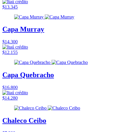
$13.345
Capa Murray
$14.300
$12.155
Capa Quebracho
$16.800
$14.280
Chaleco Ceibo