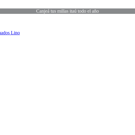
Canjeá tus millas itaú todo el año
uados
Lino