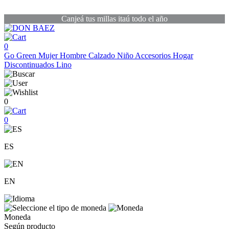
Canjeá tus millas itaú todo el año
0
Go Green
Mujer
Hombre
Calzado
Niño
Accesorios
Hogar
Discontinuados
Lino
0
0
ES
EN
Moneda
Según producto