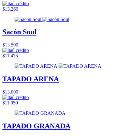
$13.260
Sacón Soul
$13.500
$11.475
TAPADO ARENA
$13.000
$11.050
TAPADO GRANADA