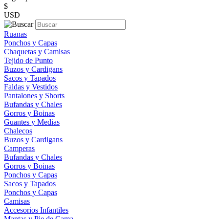
$
USD
Ruanas
Ponchos y Capas
Chaquetas y Camisas
Tejido de Punto
Buzos y Cardigans
Sacos y Tapados
Faldas y Vestidos
Pantalones y Shorts
Bufandas y Chales
Gorros y Boinas
Guantes y Medias
Chalecos
Buzos y Cardigans
Camperas
Bufandas y Chales
Gorros y Boinas
Ponchos y Capas
Sacos y Tapados
Ponchos y Capas
Camisas
Accesorios Infantiles
Mantas y Pie de Cama