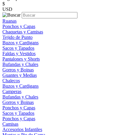
$
USD
Ruanas
Ponchos y Capas
Chaquetas y Camisas
Tejido de Punto
Buzos y Cardigans
Sacos y Tapados
Faldas y Vestidos
Pantalones y Shorts
Bufandas y Chales
Gorros y Boinas
Guantes y Medias
Chalecos
Buzos y Cardigans
Camperas
Bufandas y Chales
Gorros y Boinas
Ponchos y Capas
Sacos y Tapados
Ponchos y Capas
Camisas
Accesorios Infantiles
Mantas y Pie de Cama