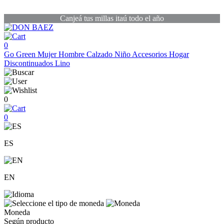
Canjeá tus millas itaú todo el año
0
Go Green
Mujer
Hombre
Calzado
Niño
Accesorios
Hogar
Discontinuados
Lino
0
0
ES
EN
Moneda
Según producto