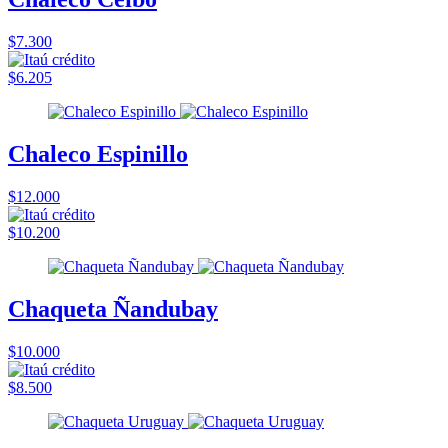
$7.300
$6.205
Chaleco Espinillo
$12.000
$10.200
Chaqueta Ñandubay
$10.000
$8.500