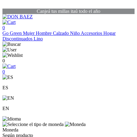
Canjeá tus millas itaú todo el año
0
Go Green
Mujer
Hombre
Calzado
Niño
Accesorios
Hogar
Discontinuados
Lino
0
0
ES
EN
Moneda
Según producto