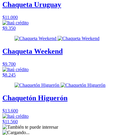
Chaqueta Uruguay
$11.000
$9.350
Chaqueta Weekend
$9.700
$8.245
Chaquetón Higuerón
$13.600
$11.560