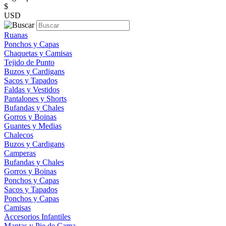
$
USD
Ruanas
Ponchos y Capas
Chaquetas y Camisas
Tejido de Punto
Buzos y Cardigans
Sacos y Tapados
Faldas y Vestidos
Pantalones y Shorts
Bufandas y Chales
Gorros y Boinas
Guantes y Medias
Chalecos
Buzos y Cardigans
Camperas
Bufandas y Chales
Gorros y Boinas
Ponchos y Capas
Sacos y Tapados
Ponchos y Capas
Camisas
Accesorios Infantiles
Mantas y Pie de Cama