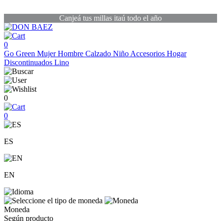
Canjeá tus millas itaú todo el año
0
Go Green
Mujer
Hombre
Calzado
Niño
Accesorios
Hogar
Discontinuados
Lino
0
0
ES
EN
Moneda
Según producto