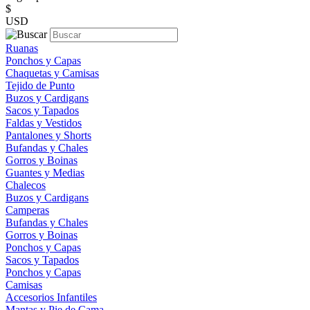
$
USD
Ruanas
Ponchos y Capas
Chaquetas y Camisas
Tejido de Punto
Buzos y Cardigans
Sacos y Tapados
Faldas y Vestidos
Pantalones y Shorts
Bufandas y Chales
Gorros y Boinas
Guantes y Medias
Chalecos
Buzos y Cardigans
Camperas
Bufandas y Chales
Gorros y Boinas
Ponchos y Capas
Sacos y Tapados
Ponchos y Capas
Camisas
Accesorios Infantiles
Mantas y Pie de Cama