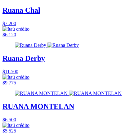
Ruana Chal
$7.200
$6.120
Ruana Derby
$11.500
$9.775
RUANA MONTELAN
$6.500
$5.525