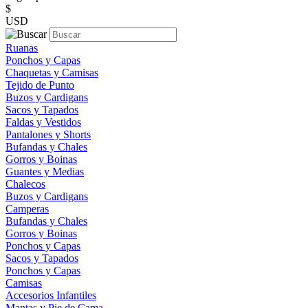
$
USD
Ruanas
Ponchos y Capas
Chaquetas y Camisas
Tejido de Punto
Buzos y Cardigans
Sacos y Tapados
Faldas y Vestidos
Pantalones y Shorts
Bufandas y Chales
Gorros y Boinas
Guantes y Medias
Chalecos
Buzos y Cardigans
Camperas
Bufandas y Chales
Gorros y Boinas
Ponchos y Capas
Sacos y Tapados
Ponchos y Capas
Camisas
Accesorios Infantiles
Mantas y Pie de Cama