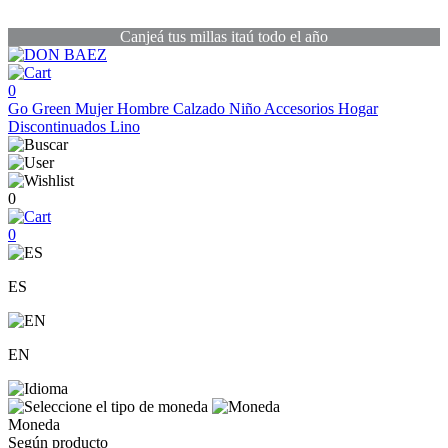
Canjeá tus millas itaú todo el año
0
Go Green
Mujer
Hombre
Calzado
Niño
Accesorios
Hogar
Discontinuados
Lino
0
0
ES
EN
Moneda
Según producto