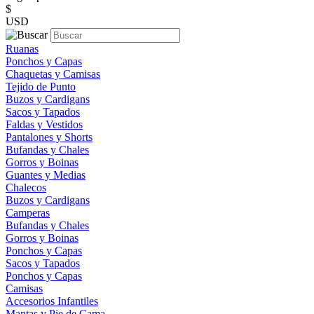
$
USD
Ruanas
Ponchos y Capas
Chaquetas y Camisas
Tejido de Punto
Buzos y Cardigans
Sacos y Tapados
Faldas y Vestidos
Pantalones y Shorts
Bufandas y Chales
Gorros y Boinas
Guantes y Medias
Chalecos
Buzos y Cardigans
Camperas
Bufandas y Chales
Gorros y Boinas
Ponchos y Capas
Sacos y Tapados
Ponchos y Capas
Camisas
Accesorios Infantiles
Mantas y Pie de Cama