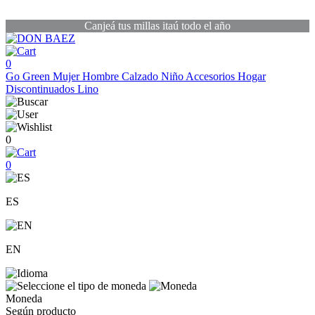
Canjeá tus millas itaú todo el año
0
Go Green
Mujer
Hombre
Calzado
Niño
Accesorios
Hogar
Discontinuados
Lino
0
0
ES
EN
Moneda
Según producto