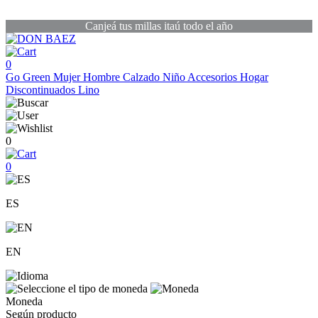
Canjeá tus millas itaú todo el año
0
Go Green
Mujer
Hombre
Calzado
Niño
Accesorios
Hogar
Discontinuados
Lino
0
0
ES
EN
Moneda
Según producto