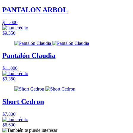
PANTALON ARBOL
$11.000
$9.350
Pantalón Claudia
$11.000
$9.350
Short Cedron
$7.800
$6.630