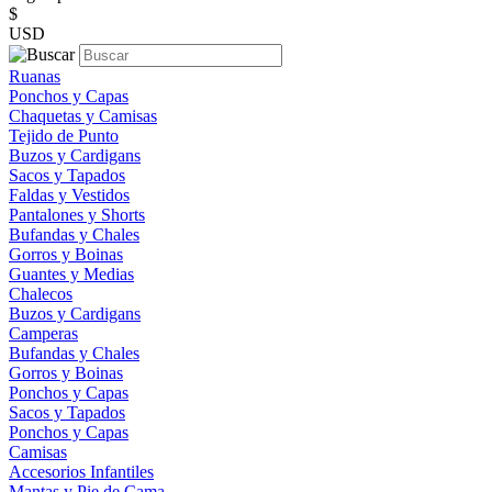
$
USD
Ruanas
Ponchos y Capas
Chaquetas y Camisas
Tejido de Punto
Buzos y Cardigans
Sacos y Tapados
Faldas y Vestidos
Pantalones y Shorts
Bufandas y Chales
Gorros y Boinas
Guantes y Medias
Chalecos
Buzos y Cardigans
Camperas
Bufandas y Chales
Gorros y Boinas
Ponchos y Capas
Sacos y Tapados
Ponchos y Capas
Camisas
Accesorios Infantiles
Mantas y Pie de Cama