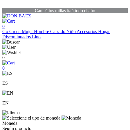
Canjeá tus millas itaú todo el año
0
Go Green
Mujer
Hombre
Calzado
Niño
Accesorios
Hogar
Discontinuados
Lino
0
0
ES
EN
Moneda
Según producto