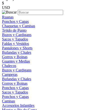
$
USD
Ruanas
Ponchos y Capas
Chaquetas y Camisas
Tejido de Punto
Buzos y Cardigans
Sacos y Tapados
Faldas y Vestidos
Pantalones y Shorts
Bufandas y Chales
Gorros y Boinas
Guantes y Medias
Chalecos
Buzos y Cardigans
Camperas
Bufandas y Chales
Gorros y Boinas
Ponchos y Capas
Sacos y Tapados
Ponchos y Capas
Camisas
Accesorios Infantiles
Mantas y Pie de Cama