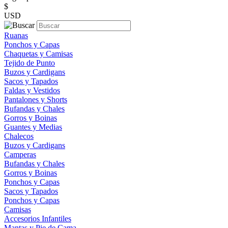
$
USD
Ruanas
Ponchos y Capas
Chaquetas y Camisas
Tejido de Punto
Buzos y Cardigans
Sacos y Tapados
Faldas y Vestidos
Pantalones y Shorts
Bufandas y Chales
Gorros y Boinas
Guantes y Medias
Chalecos
Buzos y Cardigans
Camperas
Bufandas y Chales
Gorros y Boinas
Ponchos y Capas
Sacos y Tapados
Ponchos y Capas
Camisas
Accesorios Infantiles
Mantas y Pie de Cama