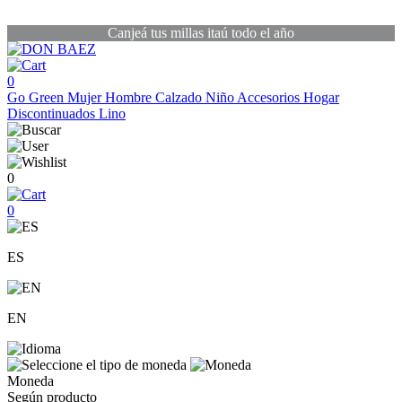
Canjeá tus millas itaú todo el año
0
Go Green
Mujer
Hombre
Calzado
Niño
Accesorios
Hogar
Discontinuados
Lino
0
0
ES
EN
Moneda
Según producto