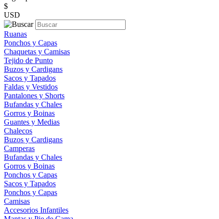
$
USD
Ruanas
Ponchos y Capas
Chaquetas y Camisas
Tejido de Punto
Buzos y Cardigans
Sacos y Tapados
Faldas y Vestidos
Pantalones y Shorts
Bufandas y Chales
Gorros y Boinas
Guantes y Medias
Chalecos
Buzos y Cardigans
Camperas
Bufandas y Chales
Gorros y Boinas
Ponchos y Capas
Sacos y Tapados
Ponchos y Capas
Camisas
Accesorios Infantiles
Mantas y Pie de Cama