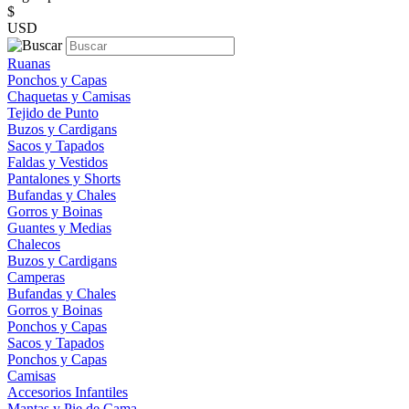
$
USD
Ruanas
Ponchos y Capas
Chaquetas y Camisas
Tejido de Punto
Buzos y Cardigans
Sacos y Tapados
Faldas y Vestidos
Pantalones y Shorts
Bufandas y Chales
Gorros y Boinas
Guantes y Medias
Chalecos
Buzos y Cardigans
Camperas
Bufandas y Chales
Gorros y Boinas
Ponchos y Capas
Sacos y Tapados
Ponchos y Capas
Camisas
Accesorios Infantiles
Mantas y Pie de Cama