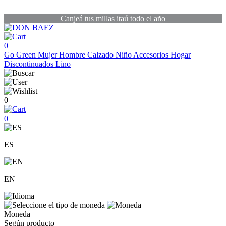
Canjeá tus millas itaú todo el año
0
Go Green
Mujer
Hombre
Calzado
Niño
Accesorios
Hogar
Discontinuados
Lino
0
0
ES
EN
Moneda
Según producto