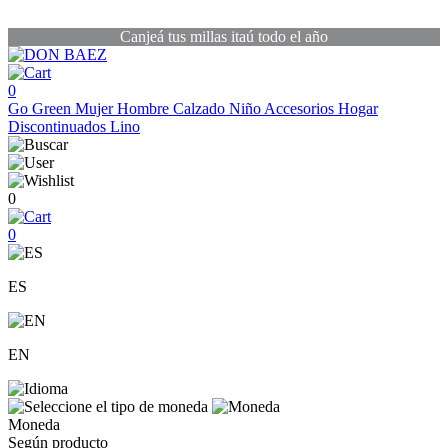
Canjeá tus millas itaú todo el año
0
Go Green
Mujer
Hombre
Calzado
Niño
Accesorios
Hogar
Discontinuados
Lino
0
0
ES
EN
Moneda
Según producto