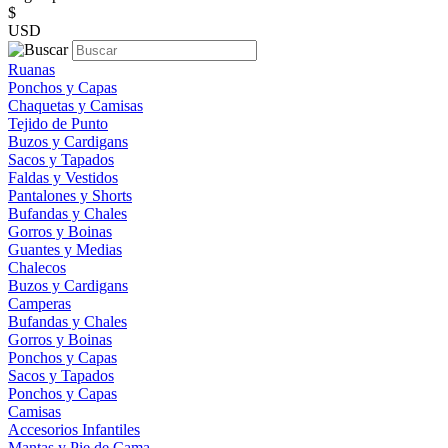
$
USD
Ruanas
Ponchos y Capas
Chaquetas y Camisas
Tejido de Punto
Buzos y Cardigans
Sacos y Tapados
Faldas y Vestidos
Pantalones y Shorts
Bufandas y Chales
Gorros y Boinas
Guantes y Medias
Chalecos
Buzos y Cardigans
Camperas
Bufandas y Chales
Gorros y Boinas
Ponchos y Capas
Sacos y Tapados
Ponchos y Capas
Camisas
Accesorios Infantiles
Mantas y Pie de Cama