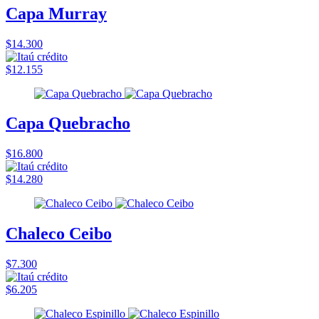
Capa Murray
$14.300
$12.155
Capa Quebracho
$16.800
$14.280
Chaleco Ceibo
$7.300
$6.205