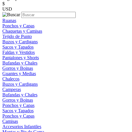
$
USD
Ruanas
Ponchos y Capas
Chaquetas y Camisas
Tejido de Punto
Buzos y Cardigans
Sacos y Tapados
Faldas y Vestidos
Pantalones y Shorts
Bufandas y Chales
Gorros y Boinas
Guantes y Medias
Chalecos
Buzos y Cardigans
Camperas
Bufandas y Chales
Gorros y Boinas
Ponchos y Capas
Sacos y Tapados
Ponchos y Capas
Camisas
Accesorios Infantiles
Mantas y Pie de Cama