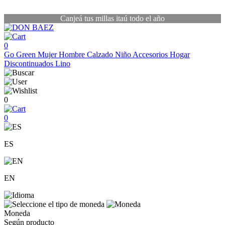
Canjeá tus millas itaú todo el año
0
Go Green
Mujer
Hombre
Calzado
Niño
Accesorios
Hogar
Discontinuados
Lino
0
0
ES
EN
Moneda
Según producto