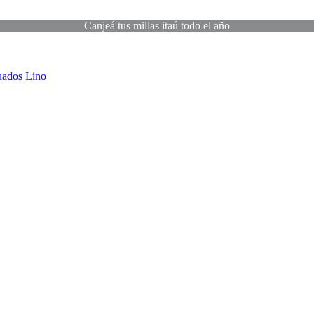
Canjeá tus millas itaú todo el año
uados
Lino