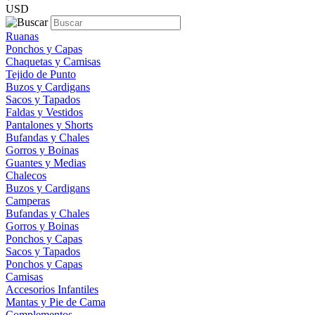
USD
Ruanas
Ponchos y Capas
Chaquetas y Camisas
Tejido de Punto
Buzos y Cardigans
Sacos y Tapados
Faldas y Vestidos
Pantalones y Shorts
Bufandas y Chales
Gorros y Boinas
Guantes y Medias
Chalecos
Buzos y Cardigans
Camperas
Bufandas y Chales
Gorros y Boinas
Ponchos y Capas
Sacos y Tapados
Ponchos y Capas
Camisas
Accesorios Infantiles
Mantas y Pie de Cama
Complementos