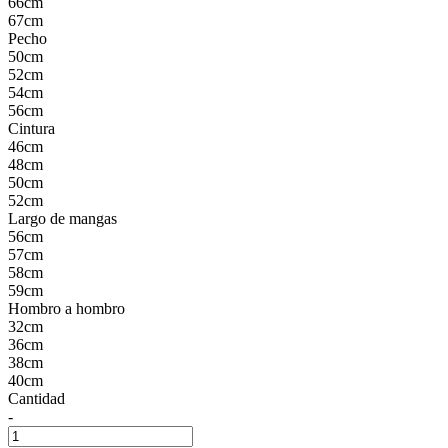
66cm
67cm
Pecho
50cm
52cm
54cm
56cm
Cintura
46cm
48cm
50cm
52cm
Largo de mangas
56cm
57cm
58cm
59cm
Hombro a hombro
32cm
36cm
38cm
40cm
Cantidad
-