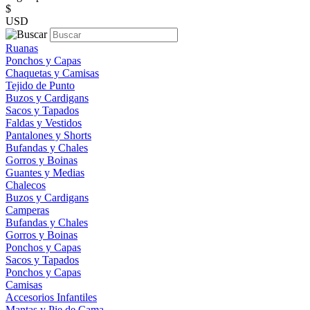
$
USD
Ruanas
Ponchos y Capas
Chaquetas y Camisas
Tejido de Punto
Buzos y Cardigans
Sacos y Tapados
Faldas y Vestidos
Pantalones y Shorts
Bufandas y Chales
Gorros y Boinas
Guantes y Medias
Chalecos
Buzos y Cardigans
Camperas
Bufandas y Chales
Gorros y Boinas
Ponchos y Capas
Sacos y Tapados
Ponchos y Capas
Camisas
Accesorios Infantiles
Mantas y Pie de Cama