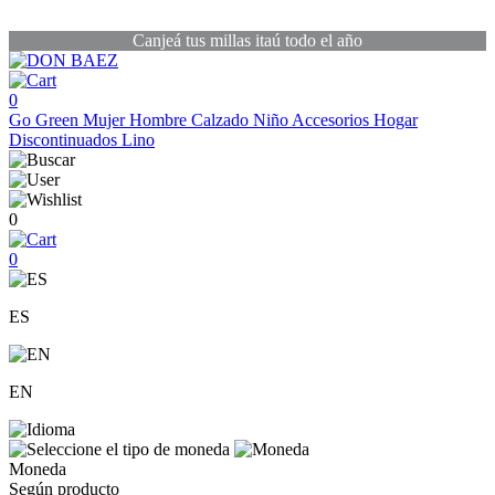
Canjeá tus millas itaú todo el año
0
Go Green
Mujer
Hombre
Calzado
Niño
Accesorios
Hogar
Discontinuados
Lino
0
0
ES
EN
Moneda
Según producto