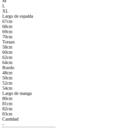
M
L
XL
Largo de espalda
67cm
68cm
69cm
70cm
Toraax
58cm
60cm
62cm
64cm
Ruedo
48cm
50cm
52cm
54cm
Largo de manga
80cm
81cm
82cm
83cm
Cantidad
-