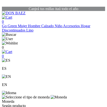
Canjeá tus millas itaú todo el año
0
Go Green
Mujer
Hombre
Calzado
Niño
Accesorios
Hogar
Discontinuados
Lino
0
0
ES
EN
Moneda
Según producto