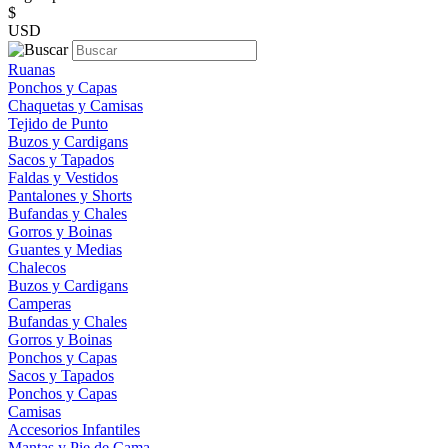
$
USD
Ruanas
Ponchos y Capas
Chaquetas y Camisas
Tejido de Punto
Buzos y Cardigans
Sacos y Tapados
Faldas y Vestidos
Pantalones y Shorts
Bufandas y Chales
Gorros y Boinas
Guantes y Medias
Chalecos
Buzos y Cardigans
Camperas
Bufandas y Chales
Gorros y Boinas
Ponchos y Capas
Sacos y Tapados
Ponchos y Capas
Camisas
Accesorios Infantiles
Mantas y Pie de Cama