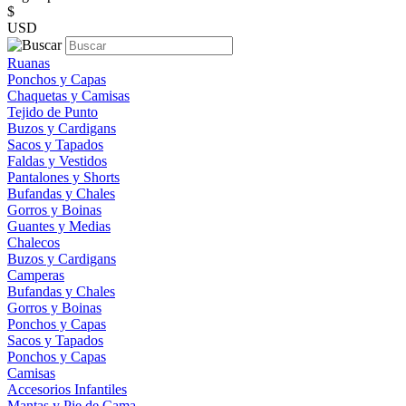
$
USD
Ruanas
Ponchos y Capas
Chaquetas y Camisas
Tejido de Punto
Buzos y Cardigans
Sacos y Tapados
Faldas y Vestidos
Pantalones y Shorts
Bufandas y Chales
Gorros y Boinas
Guantes y Medias
Chalecos
Buzos y Cardigans
Camperas
Bufandas y Chales
Gorros y Boinas
Ponchos y Capas
Sacos y Tapados
Ponchos y Capas
Camisas
Accesorios Infantiles
Mantas y Pie de Cama