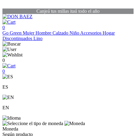
Canjeá tus millas itaú todo el año
0
Go Green
Mujer
Hombre
Calzado
Niño
Accesorios
Hogar
Discontinuados
Lino
0
0
ES
EN
Moneda
Según producto