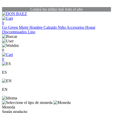
Canjeá tus millas itaú todo el año
0
Go Green
Mujer
Hombre
Calzado
Niño
Accesorios
Hogar
Discontinuados
Lino
0
0
ES
EN
Moneda
Según producto