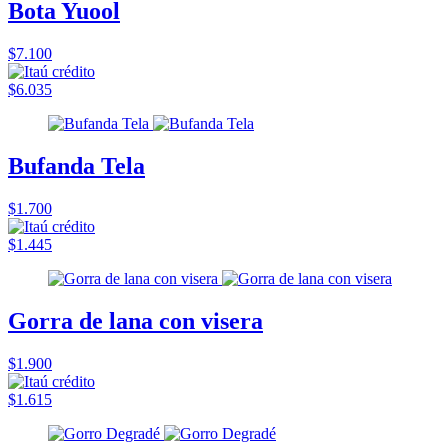
Bota Yuool
$7.100
$6.035
Bufanda Tela
$1.700
$1.445
Gorra de lana con visera
$1.900
$1.615