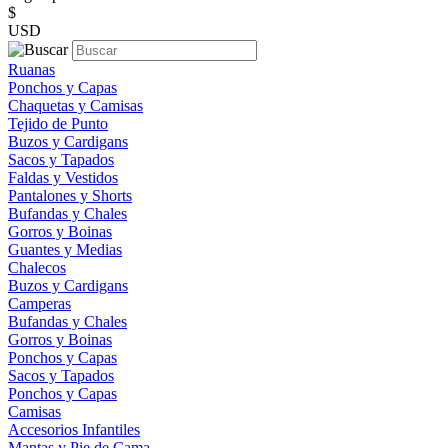
$
USD
Ruanas
Ponchos y Capas
Chaquetas y Camisas
Tejido de Punto
Buzos y Cardigans
Sacos y Tapados
Faldas y Vestidos
Pantalones y Shorts
Bufandas y Chales
Gorros y Boinas
Guantes y Medias
Chalecos
Buzos y Cardigans
Camperas
Bufandas y Chales
Gorros y Boinas
Ponchos y Capas
Sacos y Tapados
Ponchos y Capas
Camisas
Accesorios Infantiles
Mantas y Pie de Cama