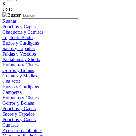
$
USD
Ruanas
Ponchos y Capas
Chaquetas y Camisas
Tejido de Punto
Buzos y Cardigans
Sacos y Tapados
Faldas y Vestidos
Pantalones y Shorts
Bufandas y Chales
Gorros y Boinas
Guantes y Medias
Chalecos
Buzos y Cardigans
Camperas
Bufandas y Chales
Gorros y Boinas
Ponchos y Capas
Sacos y Tapados
Ponchos y Capas
Camisas
Accesorios Infantiles
Mantas y Pie de Cama