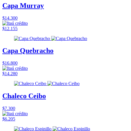
Capa Murray
$14.300
$12.155
Capa Quebracho
$16.800
$14.280
Chaleco Ceibo
$7.300
$6.205