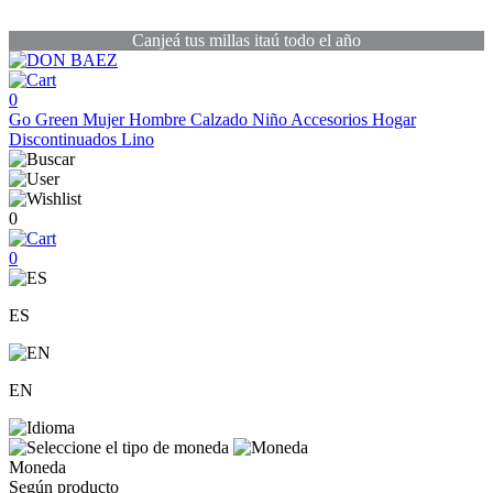
Canjeá tus millas itaú todo el año
0
Go Green
Mujer
Hombre
Calzado
Niño
Accesorios
Hogar
Discontinuados
Lino
0
0
ES
EN
Moneda
Según producto