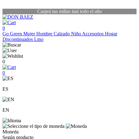
Canjeá tus millas itaú todo el año
0
Go Green
Mujer
Hombre
Calzado
Niño
Accesorios
Hogar
Discontinuados
Lino
0
0
ES
EN
Moneda
Según producto